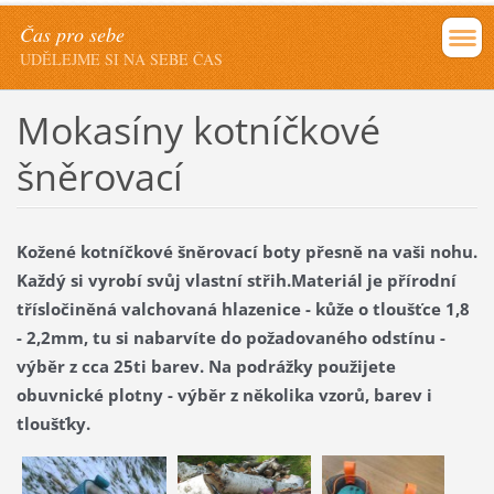
Čas pro sebe
UDĚLEJME SI NA SEBE ČAS
Mokasíny kotníčkové
šněrovací
Kožené kotníčkové šněrovací boty přesně na vaši nohu.
Každý si vyrobí svůj vlastní střih.Materiál je přírodní
třísločiněná valchovaná hlazenice - kůže o tloušťce 1,8
- 2,2mm, tu si nabarvíte do požadovaného odstínu -
výběr z cca 25ti barev. Na podrážky použijete
obuvnické plotny - výběr z několika vzorů, barev i
tloušťky.