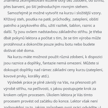
znamená zkompletování kožené boty bez zdobení, od střihu,
přes barvení, po šití jednoduchým rovným stehem.
Samozřejmě je možné vytvořit na kurzu i složitější vzory.
Křížový steh, poutka na patě, průchodky, zateplení, obšití
patního a jazykového dílu, užití razítek, šablon, raznic a
další. Ty jsou ovšem nadstavbou základního střihu.
Je třeba
dbát pokynů lektora a počítat s tím, že se tím výroba může
protáhnout a dokončíte pouze jednu botu nebo budete
došívat obě doma.
Na kurzu máte možnost použít různá zdobení, k dispozici
jsou raznice a doplňky
fantazie nemá omezení.
Můžete si
,
dokoupit doplňky nad rámec základní ceny kurzu (zateplení,
kovové prvky, korálky atd.).
Výsledek práce je plně závislý na Vás, na přesnosti při
výrobě střihu, na pečlivosti, s jakou postupujete krok za
krokem celým procesem. Úkolem lektora je Vás tímto
procesem provést od začátku do konce. Lektor však není
zodpovědný za to, jakým způsobem svoji práci odvádíte :-)