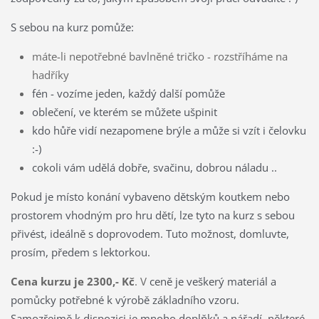
S sebou na kurz pomůže:
máte-li nepotřebné bavlněné tričko - rozstříháme na
hadříky
fén - vozíme jeden, každý další pomůže
oblečení, ve kterém se můžete ušpinit
kdo hůře vidí nezapomene brýle a může si vzít i čelovku
:-)
cokoli vám udělá dobře, svačinu, dobrou náladu ..
Pokud je místo konání vybaveno dětským koutkem nebo
prostorem vhodným pro hru dětí, lze tyto na kurz s sebou
přivést, ideálně s doprovodem. Tuto možnost, domluvte,
prosím, předem s lektorkou.
Cena kurzu je 2300,- Kč
. V
ceně je veškerý materiál a
pomůc
ky potřebné k výrobě základního vzoru.
Samozřejmě k dispozici je mnoho doplňků a nářadí, některé