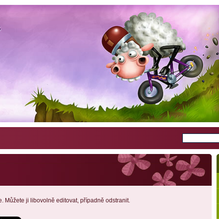
S
S
. Můžete ji libovolně editovat, případně odstranit.