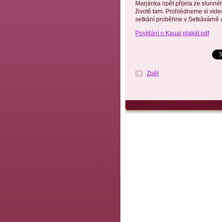
Marjánka opět přijela ze slunné
životě tam. Prohlédneme si vid
setkání proběhne v Setkávárně a
Povídání o Kauai plakát.pdf
Zpět