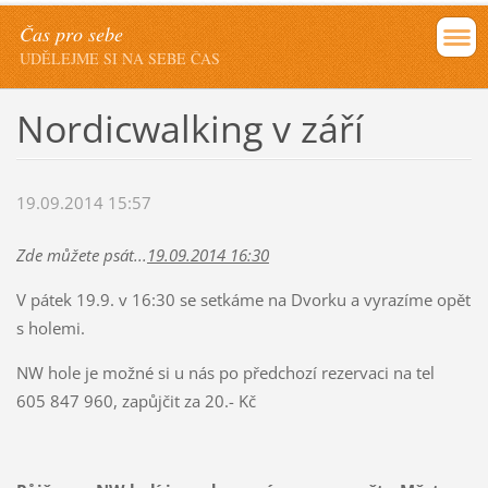
Čas pro sebe
UDĚLEJME SI NA SEBE ČAS
Nordicwalking v září
19.09.2014 15:57
Zde můžete psát...
19.09.2014 16:30
V pátek 19.9. v 16:30 se setkáme na Dvorku a vyrazíme opět
s holemi.
NW hole je možné si u nás po předchozí rezervaci na tel
605 847 960, zapůjčit za 20.- Kč