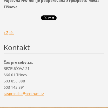
Půjčovna NW holí je podporována z rpozpočtu Města
Tišnova
« Zpět
Kontakt
Čas pro sebe z.s.
BEZRUČOVA 21
666 01 Tišnov
603 856 888
603 142 391
casprose
be@centr
um.cz