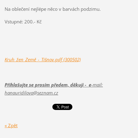
Na oblečení nejlépe něco v barvách podzimu.
Vstupné: 200.- Kč
Kruh_žen_Země_-_Tišnov.pdf (300502)
Přihlašujte se prosím předem, děkuji - e
-mail:
hanauridilova@seznam.cz
« Zpět