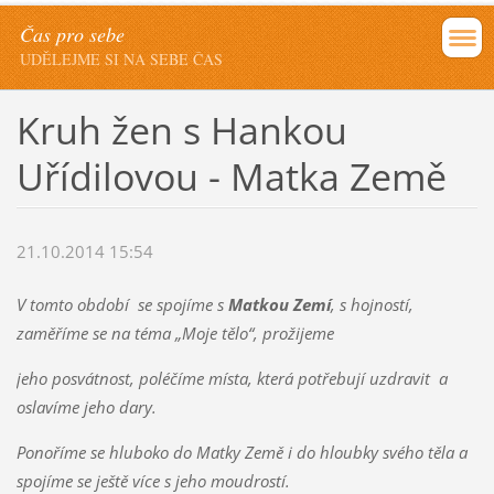
Čas pro sebe
UDĚLEJME SI NA SEBE ČAS
Kruh žen s Hankou
Uřídilovou - Matka Země
21.10.2014 15:54
V tomto období se spojíme s
Matkou Zemí
, s hojností,
zaměříme se na téma „Moje tělo“, prožijeme
jeho posvátnost, poléčíme místa, která potřebují uzdravit a
oslavíme jeho dary.
Ponoříme se hluboko do Matky Země i do hloubky svého těla a
spojíme se ještě více s jeho moudrostí.