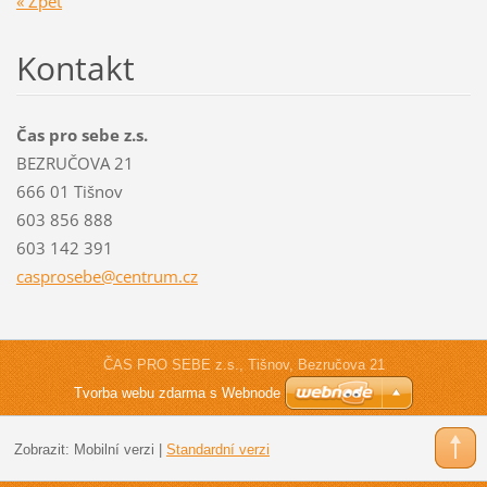
« Zpět
Kontakt
Čas pro sebe z.s.
BEZRUČOVA 21
666 01 Tišnov
603 856 888
603 142 391
casprose
be@centr
um.cz
ČAS PRO SEBE z.s., Tišnov, Bezručova 21
Tvorba webu zdarma s Webnode
Zobrazit:
Mobilní verzi
|
Standardní verzi