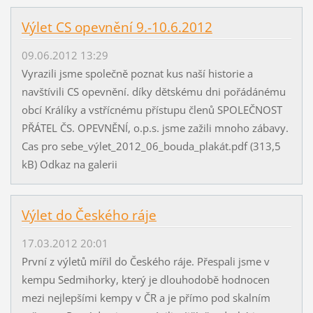
Výlet CS opevnění 9.-10.6.2012
09.06.2012 13:29
Vyrazili jsme společně poznat kus naší historie a
navštívili CS opevnění. díky dětskému dni pořádánému
obcí Králíky a vstřícnému přístupu členů SPOLEČNOST
PŘÁTEL ČS. OPEVNĚNÍ, o.p.s. jsme zažili mnoho zábavy.
Cas pro sebe_výlet_2012_06_bouda_plakát.pdf (313,5
kB) Odkaz na galerii
Výlet do Českého ráje
17.03.2012 20:01
První z výletů mířil do Českého ráje. Přespali jsme v
kempu Sedmihorky, který je dlouhodobě hodnocen
mezi nejlepšími kempy v ČR a je přímo pod skalním