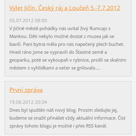
Výlet Jičín, Český ráj a Loučeň 5.-7.7.2012
05.07.2012 08:00
V Jičíně městě pohádky nás uvítal živý Rumcajs s
Mankou. Děti nebylo možné dostat z muzea jak se
bavili. Paní bytná měla pro nás napečený plech buchet.
Hned ráno jsme se vypravili do Šťastné země a
geoparku, poté se vykoupali v rybníce, prošli se skalním
městem s vyhlídkami a večer se grilovalo....
První zpráva
19.06.2012 20:34
Dnes byl spuštěn náš nový blog. Prosím sledujte jej,
budeme se snažit přinášet vždy aktuální informace. Číst
zprávy tohoto blogu je možné i přes RSS kanál.