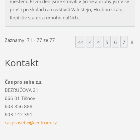
městem. První den jsme strávili v Jičíně a druhý jsme se
prošli po skalách a navštívili Valdštejn, Hrubou skálu,
Kopicův statek a mnoho dalších...
Záznamy: 71 - 77 ze 77
<<
<
4
5
6
7
8
Kontakt
Čas pro sebe z.s.
BEZRUČOVA 21
666 01 Tišnov
603 856 888
603 142 391
casprose
be@centr
um.cz