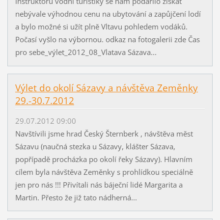
instruktoru vodní turistiky se nám podařilo získat
nebývale výhodnou cenu na ubytování a zapůjčení lodí
a bylo možné si užít plně Vltavu pohledem vodáků.
Počasí vyšlo na výbornou. odkaz na fotogalerii zde Čas
pro sebe_výlet_2012_08_Vlatava Sázava...
Výlet do okolí Sázavy a návštěva Zeměnky
29.-30.7.2012
29.07.2012 09:00
Navštívili jsme hrad Český Šternberk , návštěva měst
Sázavu (naučná stezka u Sázavy, klášter Sázava,
popřípadě procházka po okolí řeky Sázavy). Hlavním
cílem byla návštěva Zeměnky s prohlídkou speciálně
jen pro nás !!! Přivítali nás báječní lidé Margarita a
Martin. Přesto že již tato nádherná...